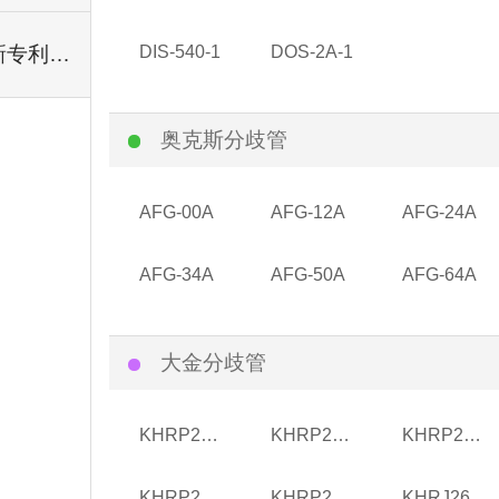
全新专利系列
DIS-540-1
DOS-2A-1
奥克斯分歧管
AFG-00A
AFG-12A
AFG-24A
AFG-34A
AFG-50A
AFG-64A
大金分歧管
KHRP26MC22T
KHRP26MC33T
KHRP26MC72T
KHRP26MC73T
KHRP26MC73P
KHRJ26KC75T